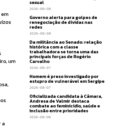
sexual
2026-08-08
s em
Governo alerta para golpes de
uízos
renegociação de dívidas nas
redes
2026-08-08
Da militância ao Senado: relação
histórica com a classe
trabalhadora se torna uma das
s
principais forças de Rogério
iro, um
Carvalho
2026-08-07
Homem é preso investigado por
estupro de vulnerável em Sergipe
osa,
2026-08-07
Oficializada candidata à Câmara,
ros
Andresa de Valmir destaca
combate ao feminicídio, saúde e
inclusão entre prioridades
2026-08-06
r a