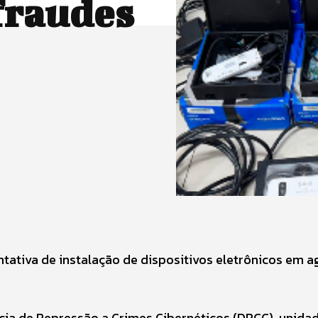
 fraudes
ntativa de instalação de dispositivos eletrônicos em a
gacia de Repressão a Crimes Cibernéticos (DRCC), unida