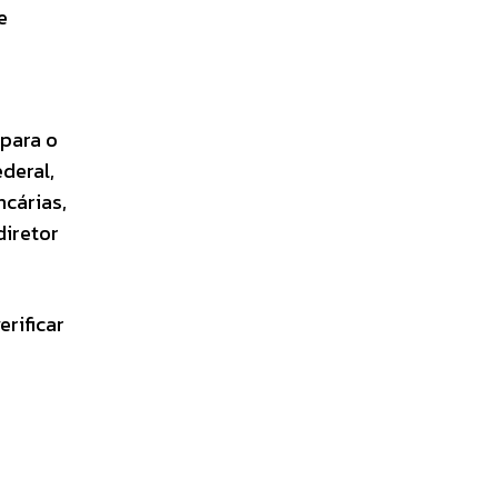
e
 para o
deral,
ncárias,
diretor
erificar