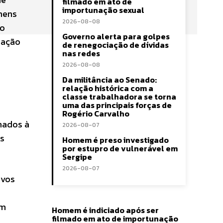
filmado em ato de
importunação sexual
mens
2026-08-08
no
Governo alerta para golpes
uação
de renegociação de dívidas
nas redes
2026-08-08
Da militância ao Senado:
relação histórica com a
classe trabalhadora se torna
uma das principais forças de
Rogério Carvalho
inados à
2026-08-07
os
Homem é preso investigado
por estupro de vulnerável em
Sergipe
2026-08-07
ivos
om
Homem é indiciado após ser
filmado em ato de importunação