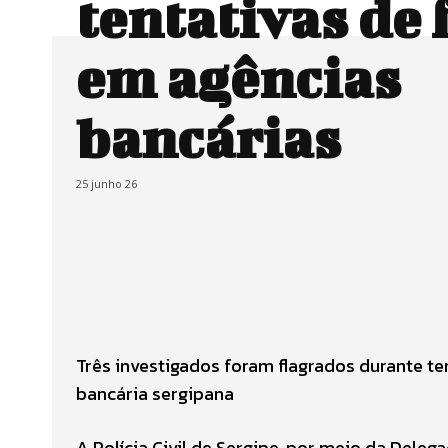
tentativas de
em agências
bancárias
25 junho 26
Três investigados foram flagrados durante te
bancária sergipana
A Polícia Civil de Sergipe, por meio da Dele