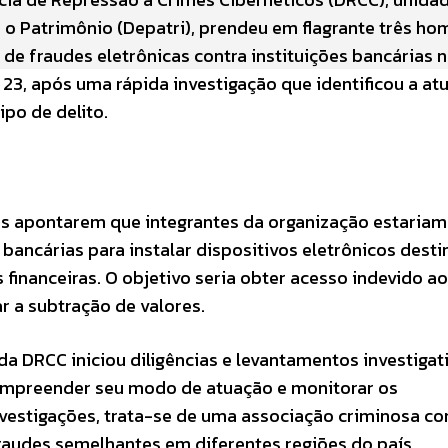
o Patrimônio (Depatri), prendeu em flagrante três ho
de fraudes eletrônicas contra instituições bancárias 
, 23, após uma rápida investigação que identificou a at
po de delito.
es apontarem que integrantes da organização estariam
bancárias para instalar dispositivos eletrônicos dest
 financeiras. O objetivo seria obter acesso indevido a
r a subtração de valores.
da DRCC iniciou diligências e levantamentos investigat
 compreender seu modo de atuação e monitorar os
vestigações, trata-se de uma associação criminosa c
fraudes semelhantes em diferentes regiões do país.