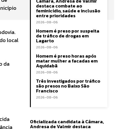
Câmara, Andresa de Valmir
destaca combate ao
nicípio
feminicídio, saúde e inclusão
entre prioridades
2026-08-06
Homem é preso por suspeita
odovia.
de tráfico de drogas em
do local
Lagarto
2026-08-06
Homem é preso horas após
matar mulher a facadas em
o da
Aquidabã
2026-08-06
Três investigados por tráfico
são presos no Baixo São
Francisco
2026-08-06
cida
Oficializada candidata à Câmara,
Andresa de Valmir destaca
ância