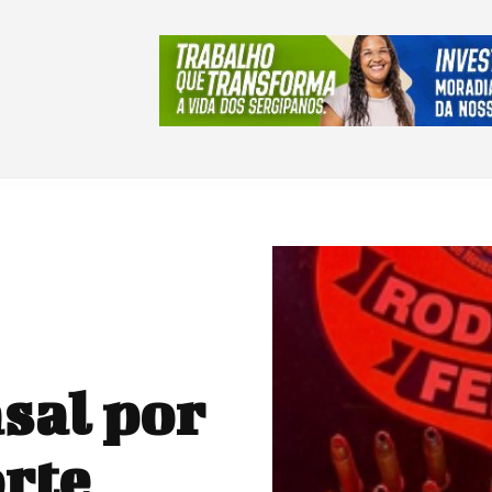
sal por
orte