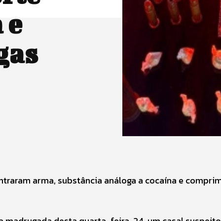
 e
gas
ontraram arma, substância análoga a cocaína e compri
na madrugada desta quarta-feira, 24, um casal suspeito