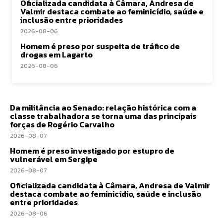
Oficializada candidata à Câmara, Andresa de
Valmir destaca combate ao feminicídio, saúde e
inclusão entre prioridades
2026-08-06
Homem é preso por suspeita de tráfico de
drogas em Lagarto
2026-08-06
Da militância ao Senado: relação histórica com a
classe trabalhadora se torna uma das principais
forças de Rogério Carvalho
2026-08-07
Homem é preso investigado por estupro de
vulnerável em Sergipe
2026-08-07
Oficializada candidata à Câmara, Andresa de Valmir
destaca combate ao feminicídio, saúde e inclusão
entre prioridades
2026-08-06