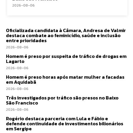
2026-08-06
Oficializada candidata à Câmara, Andresa de Valmir
destaca combate ao feminicídio, saúde e inclusão
entre prioridades
2026-08-06
Homem é preso por suspeita de tráfico de drogas em
Lagarto
2026-08-06
Homem é preso horas após matar mulher a facadas
em Aquidabã
2026-08-06
Três investigados por tráfico são presos no Baixo
São Francisco
2026-08-06
Rogério destaca parceria com Lula e Fábio e
defende continuidade de investimentos bilionários
em Sergipe