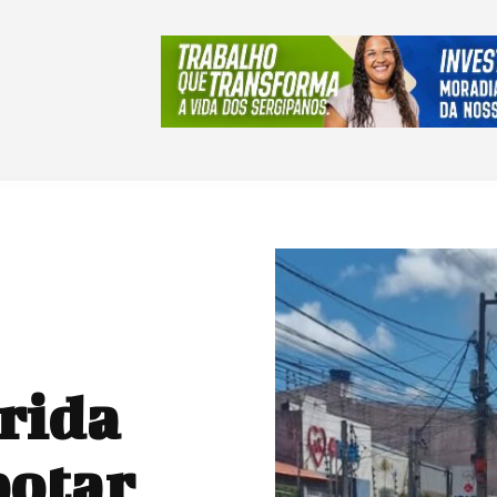
erida
potar