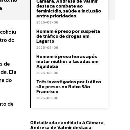
Câmara, Andresa de Valmir
destaca combate ao
a
feminicídio, saúde e inclusão
entre prioridades
2026-08-06
Homem é preso por suspeita
colidiu
de tráfico de drogas em
tro do
Lagarto
2026-08-06
Homem é preso horas após
matar mulher a facadas em
s de
Aquidabã
da. Ela
2026-08-06
na do
Três investigados por tráfico
são presos no Baixo São
Francisco
2026-08-06
nto de
Oficializada candidata à Câmara,
Andresa de Valmir destaca