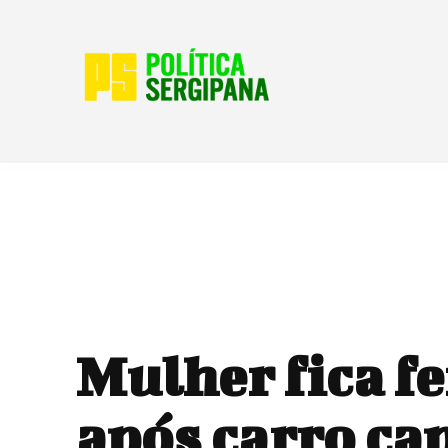
Mulher fica f
após carro ca