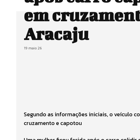
em cruzamen
Aracaju
19 maio 26
Segundo as informações iniciais, o veículo c
cruzamento e capotou
Uma mulher ficou ferida após o carro colidir