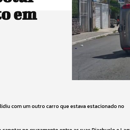
to em
olidiu com um outro carro que estava estacionado no
 e capotar no cruzamento entre as ruas Riachuelo e Lag