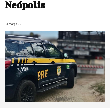
Neópolis
13 março 26