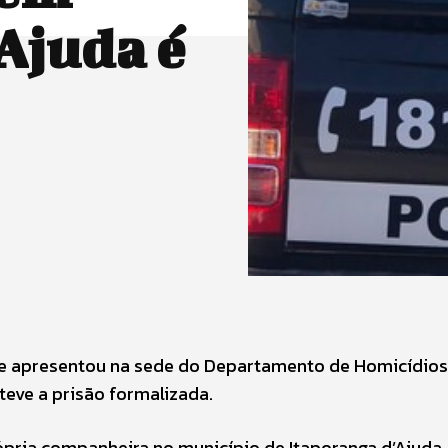
Ajuda é
o se apresentou na sede do Departamento de Homicídios
teve a prisão formalizada.
pria companheira no município de Itaporanga d’Ajuda.