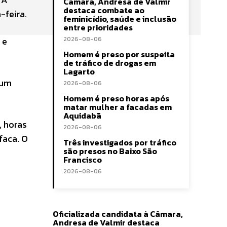
Câmara, Andresa de Valmir
destaca combate ao
a-feira.
feminicídio, saúde e inclusão
entre prioridades
 e
2026-08-06
Homem é preso por suspeita
de tráfico de drogas em
Lagarto
 um
2026-08-06
Homem é preso horas após
matar mulher a facadas em
Aquidabã
, horas
2026-08-06
faca. O
Três investigados por tráfico
são presos no Baixo São
Francisco
2026-08-06
Oficializada candidata à Câmara,
Andresa de Valmir destaca