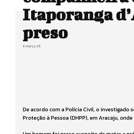
Itaporanga d’
preso
6 março 26
De acordo com a Polícia Civil, o investigad
Proteção à Pessoa (DHPP), em Aracaju, onde 
Um homem foi preso suspeito de matar a pró