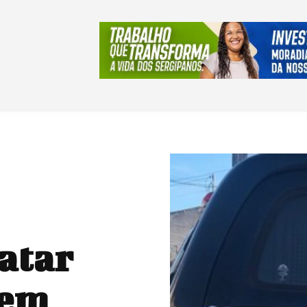
atar
 em