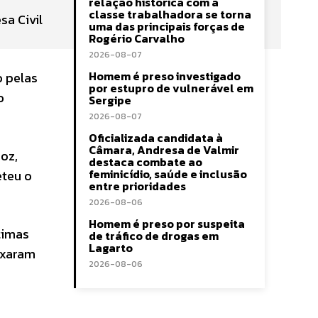
relação histórica com a
classe trabalhadora se torna
sa Civil
uma das principais forças de
Rogério Carvalho
2026-08-07
Homem é preso investigado
o pelas
por estupro de vulnerável em
o
Sergipe
2026-08-07
Oficializada candidata à
Câmara, Andresa de Valmir
oz,
destaca combate ao
feminicídio, saúde e inclusão
eteu o
entre prioridades
2026-08-06
Homem é preso por suspeita
timas
de tráfico de drogas em
Lagarto
eixaram
2026-08-06