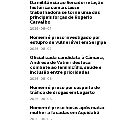
Da militância ao Senado: relação
histórica com a classe
trabalhadora se torna uma das
principais forças de Rogério
Carvalho
2026-08-07
Homem é preso investigado por
estupro de vulnerável em Sergipe
2026-08-07
Oficializada candidata à Câmara,
Andresa de Valmir destaca
combate ao feminicídio, saúde e
inclusão entre prioridades
2026-08-06
Homem é preso por suspeita de
tráfico de drogas em Lagarto
2026-08-06
Homem é preso horas após matar
mulher a facadas em Aquidabã
2026-08-06