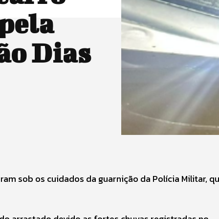
 pela
ão Dias
aram sob os cuidados da guarnição da Polícia Militar, q
o arrastado devido as fortes chuvas registradas no