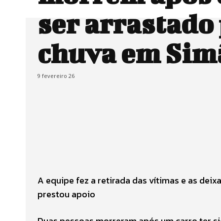
ser arrastado
chuva em Sim
9 fevereiro 26
A equipe fez a retirada das vítimas e as deix
prestou apoio
Duas pessoas morreram após um carro ter sid