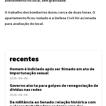
atendimento no local, sem gravidade.
O trabalho dos bombeiros durou cerca de duas horas. O
apartamento ficou isolado e a Defesa Civil foi acionada
para avaliação do local.
recentes
Homem é indiciado após ser filmado em ato de
importunação sexual
2026-08-08
Governo alerta para golpes de renegociação de
dívidas nas redes
2026-08-08
Da militância ao Senado: relação histórica com
a classe trabalhadora se torna uma das