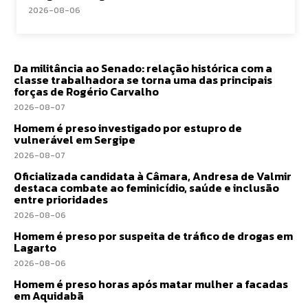
2026-08-06
Da militância ao Senado: relação histórica com a
classe trabalhadora se torna uma das principais
forças de Rogério Carvalho
2026-08-07
Homem é preso investigado por estupro de
vulnerável em Sergipe
2026-08-07
Oficializada candidata à Câmara, Andresa de Valmir
destaca combate ao feminicídio, saúde e inclusão
entre prioridades
2026-08-06
Homem é preso por suspeita de tráfico de drogas em
Lagarto
2026-08-06
Homem é preso horas após matar mulher a facadas
em Aquidabã