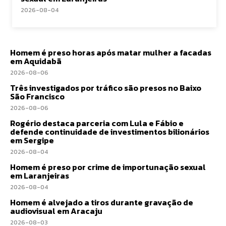
2026-08-04
Homem é preso horas após matar mulher a facadas
em Aquidabã
2026-08-06
Três investigados por tráfico são presos no Baixo
São Francisco
2026-08-06
Rogério destaca parceria com Lula e Fábio e
defende continuidade de investimentos bilionários
em Sergipe
2026-08-04
Homem é preso por crime de importunação sexual
em Laranjeiras
2026-08-04
Homem é alvejado a tiros durante gravação de
audiovisual em Aracaju
2026-08-03