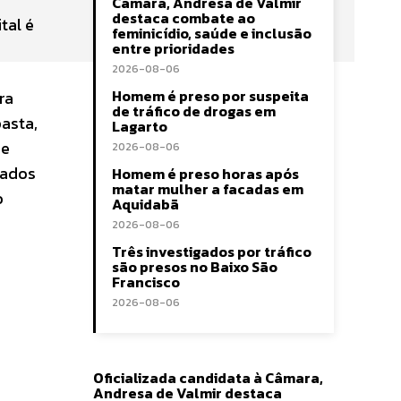
Câmara, Andresa de Valmir
destaca combate ao
tal é
feminicídio, saúde e inclusão
entre prioridades
2026-08-06
Homem é preso por suspeita
ra
de tráfico de drogas em
asta,
Lagarto
 e
2026-08-06
zados
Homem é preso horas após
matar mulher a facadas em
o
Aquidabã
2026-08-06
Três investigados por tráfico
são presos no Baixo São
Francisco
2026-08-06
Oficializada candidata à Câmara,
Andresa de Valmir destaca