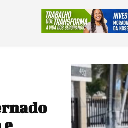
ernado
 e