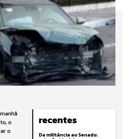
a manhã
recentes
to, o
zar o
Da militância ao Senado: