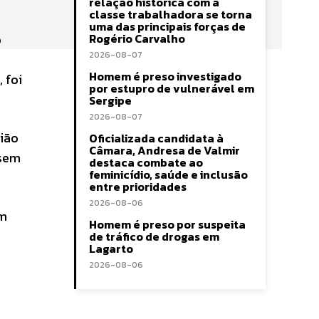
relação histórica com a
classe trabalhadora se torna
uma das principais forças de
o
Rogério Carvalho
2026-08-07
Homem é preso investigado
 foi
por estupro de vulnerável em
Sergipe
2026-08-07
gião
Oficializada candidata à
Câmara, Andresa de Valmir
 sem
destaca combate ao
feminicídio, saúde e inclusão
entre prioridades
2026-08-06
em
Homem é preso por suspeita
de tráfico de drogas em
Lagarto
2026-08-06