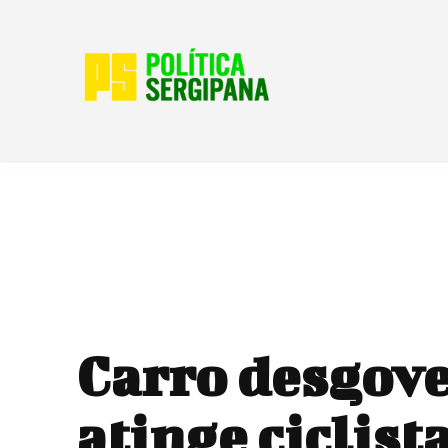
Carro desgov
atinge ciclista