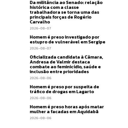
Da militância ao Senado: relação
histórica com a classe
trabalhadora se torna uma das
principais forças de Rogério
Carvalho
2026-08-07
Homem é preso investigado por
estupro de vulnerável em Sergipe
2026-08-07
Oficializada candidata à Câmara,
Andresa de Valmir destaca
combate ao feminicídio, saúde e
inclusão entre prioridades
2026-08-06
Homem é preso por suspeita de
tráfico de drogas em Lagarto
2026-08-06
Homem é preso horas após matar
mulher a facadas em Aquidabã
2026-08-06