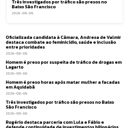
Três investigados por tráfico são presos no
Baixo São Francisco
2026-08-06
Oficializada candidata à Câmara, Andresa de Valmir
destaca combate ao feminicídio, saúde e inclusão
entre prioridades
2026-08-06
Homem é preso por suspeita de tráfico de drogas em
Lagarto
2026-08-06
Homem é preso horas após matar mulher a facadas
em Aquidabã
2026-08-06
Três investigados por tráfico são presos no Baixo
São Francisco
2026-08-06
Rogério destaca parceria com Lula e Fábio e
defende continuidade de investimentos bilionários