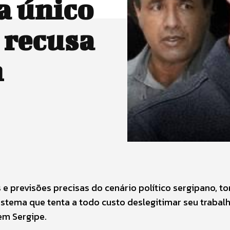
a único
 recusa
m
 e previsões precisas do cenário político sergipano, t
stema que tenta a todo custo deslegitimar seu trabalh
 em Sergipe.