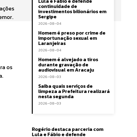
Lula e Fábio e defende
continuidade de
mações
investimentos bilionários em
temor.
Sergipe
2026-08-04
Homem é preso por crime de
importunação sexual em
Laranjeiras
2026-08-04
Homem é alvejado a tiros
durante gravação de
ra os
audiovisual em Aracaju
a.
2026-08-03
Saiba quais serviços de
limpeza a Prefeitura realizará
nesta segunda
2026-08-03
Rogério destaca parceria com
Lula e Fábio e defende