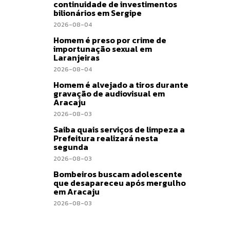
continuidade de investimentos
bilionários em Sergipe
2026-08-04
Homem é preso por crime de
importunação sexual em
Laranjeiras
2026-08-04
Homem é alvejado a tiros durante
gravação de audiovisual em
Aracaju
2026-08-03
Saiba quais serviços de limpeza a
Prefeitura realizará nesta
segunda
2026-08-03
Bombeiros buscam adolescente
que desapareceu após mergulho
em Aracaju
2026-08-03