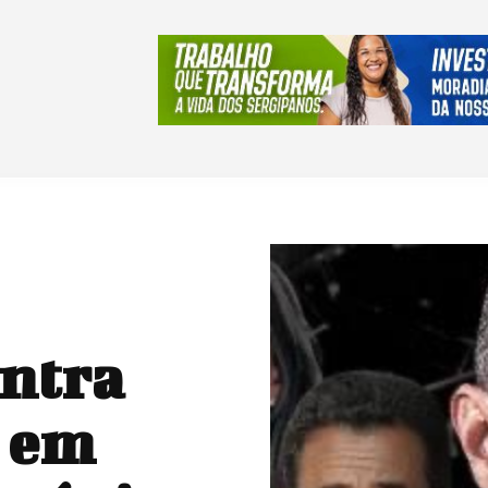
ntra
a em